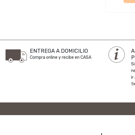
ENTREGA A DOMICILIO
A
P
Compra online y recibe en CASA
Si
n
ir
ti