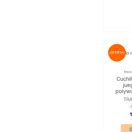
¡OFERTA!
Mena
Cuchil
jue
polyw
TR