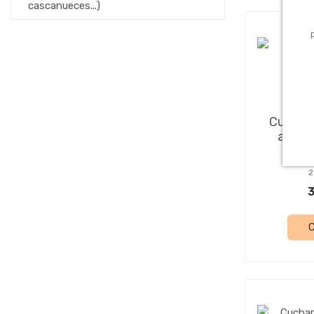
cascanueces...)
Mena
Cuberte
acero 
2
3