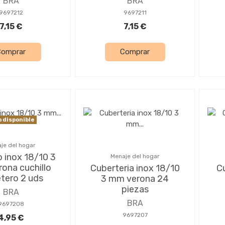
BRA
BRA
9697212
9697211
7,15 €
7,15 €
Comprar
Comprar
 disponible
je del hogar
o inox 18/10 3
Menaje del hogar
ona cuchillo
Cuberteria inox 18/10
Cu
etero 2 uds
3 mm verona 24
piezas
BRA
BRA
9697208
9697207
4,95 €