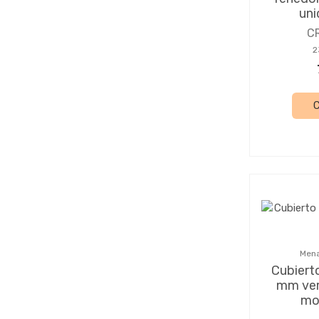
uni
C
2
Mena
Cubiert
mm ver
mo