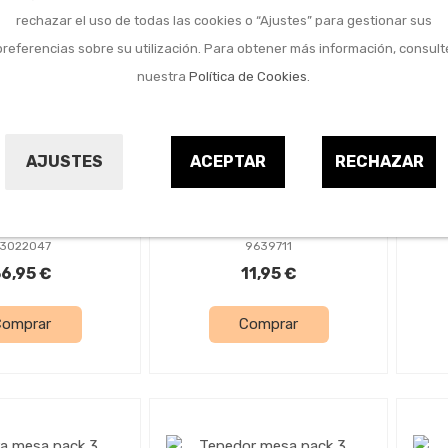
rechazar el uso de todas las cookies o “Ajustes” para gestionar sus
preferencias sobre su utilización. Para obtener más información, consult
nuestra
Política de Cookies
.
je del hogar
Menaje del hogar
AJUSTES
ACEPTAR
RECHAZAR
ria 24 piezas
Abridor ostras luxe
inox europa
inox 18/10
a
NEFER
LACOR
3022047
9639711
6,95 €
11,95 €
Comprar
Comprar