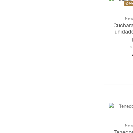
No
Mena
Cuchara
unidade
2
Mena
Tenedor