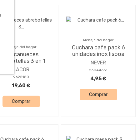
e
Menaje del hogar
Cuchara cafe pack 6
Menaje del hogar
unidades inox lisboa
Cascanueces
brebotellas 3 en 1
NEVER
LACOR
23044631
9625180
4,95 €
19,60 €
Comprar
Comprar