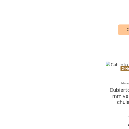
No
Mena
Cubiert
mm ver
chul