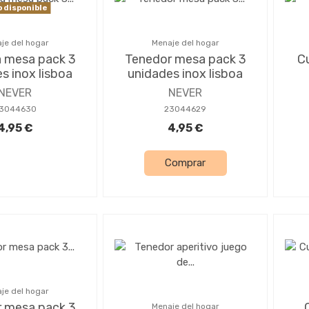
 disponible
je del hogar
Menaje del hogar
 mesa pack 3
Tenedor mesa pack 3
C
s inox lisboa
unidades inox lisboa
NEVER
NEVER
3044630
23044629
4,95 €
4,95 €
Comprar
je del hogar
 mesa pack 3
Menaje del hogar