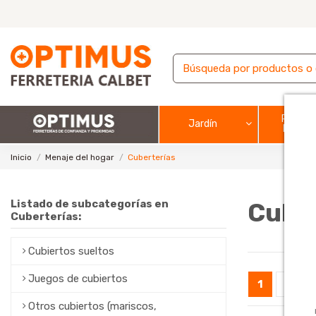
Pintura
Jardín
barnic
Inicio
Menaje del hogar
Cuberterías
Listado de subcategorías en
Cube
Cuberterías:
Cubiertos sueltos
Juegos de cubiertos
1
2
Otros cubiertos (mariscos,