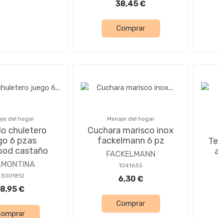
38,45 €
Comprar
je del hogar
Menaje del hogar
lo chuletero
Cuchara marisco inox
go 6 pzas
fackelmann 6 pz
Te
ood castaño
FACKELMANN
AMONTINA
1041635
23001812
6,30 €
18,95 €
Comprar
Comprar