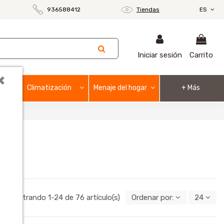
936588412
Tiendas
ES
Iniciar sesión
Carrito
×
Climatización
Menaje del hogar
+ Más
Mostrando 1-24 de 76 artículo(s)
Ordenar por:
24
o