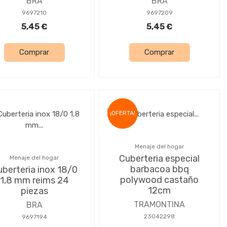
BRA
BRA
9697210
9697209
5,45 €
5,45 €
Comprar
Comprar
¡OFERTA!
Menaje del hogar
Cuberteria especial
Menaje del hogar
barbacoa bbq
berteria inox 18/0
polywood castaño
1,8 mm reims 24
12cm
piezas
TRAMONTINA
BRA
23042298
9697194