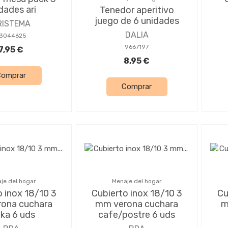
dades ari
Tenedor aperitivo
juego de 6 unidades
RISTEMA
DALIA
3044625
9667197
7,95 €
8,95 €
Comprar
Comprar
je del hogar
Menaje del hogar
o inox 18/10 3
Cubierto inox 18/10 3
Cu
ona cuchara
mm verona cuchara
m
ka 6 uds
cafe/postre 6 uds