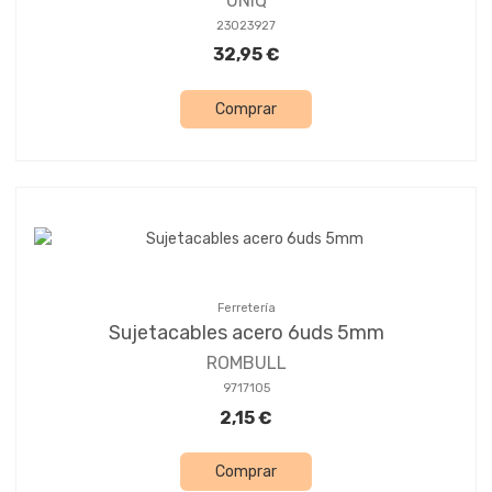
UNIQ
23023927
32,95 €
Comprar
Ferretería
Sujetacables acero 6uds 5mm
ROMBULL
9717105
2,15 €
Comprar