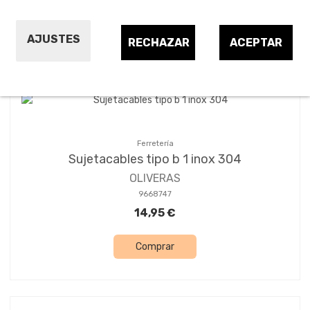
Ordenar por:
24
1
2
3
AJUSTES
RECHAZAR
ACEPTAR
Ferretería
Sujetacables tipo b 1 inox 304
OLIVERAS
9668747
14,95 €
Comprar