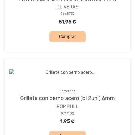
OLIVERAS
9668732
51,95 €
Comprar
Ferretería
Grillete con perno acero (bl 2uni) 6mm
ROMBULL
9717102
1,95 €